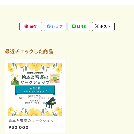
保存
シェア
LINE
ポスト
最近チェックした商品
絵本と音楽のワークショッ
プ〜自己分析とチームビルデ
¥30,000
ィング