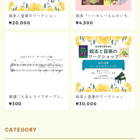
絵本と音楽のワークショッ
絵本「ハーモニーえんのいち
プ〜ありがとうが育てる心と
にち」と保育ソングCDセット
¥20,000
¥4,500
関係性
（楽譜付き）
楽譜「えほんライブオープニ
絵本と音楽のワークショッ
ングソング」
プ〜自己分析とチームビルデ
¥300
¥30,000
ィング2
CATEGORY