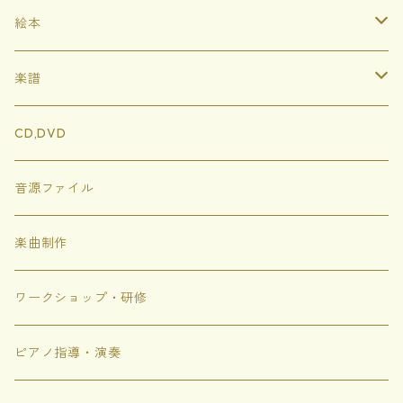
絵本
ハードカバー
楽譜
ソフトカバー
イートンともりのどうぶつたち
CD,DVD
ぬりえ
にじいろめがね
音源ファイル
トゲトゲのシャボン
楽曲制作
にじいろちきゅうがっこう
ワークショップ・研修
ありがありがとう
ピアノ指導・演奏