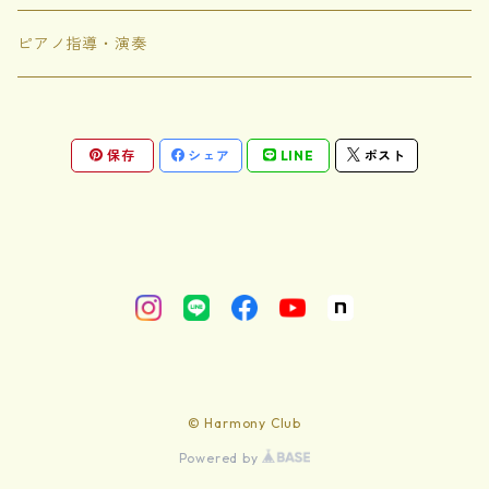
ありがありがとう
ピアノ指導・演奏
これな〜んだ
保存
シェア
LINE
ポスト
その他
サカサナマズのマーズ
ハーモニードリームランド
ハーモニーえんのいちにち
© Harmony Club
ミルキーウェイ
Powered by