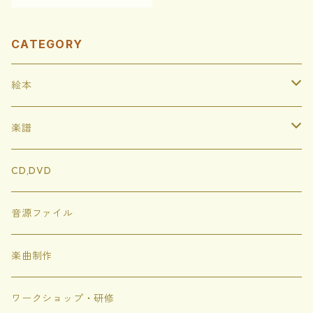
CATEGORY
絵本
ハードカバー
楽譜
ソフトカバー
イートンともりのどうぶつたち
CD,DVD
ぬりえ
にじいろめがね
音源ファイル
トゲトゲのシャボン
楽曲制作
にじいろちきゅうがっこう
ワークショップ・研修