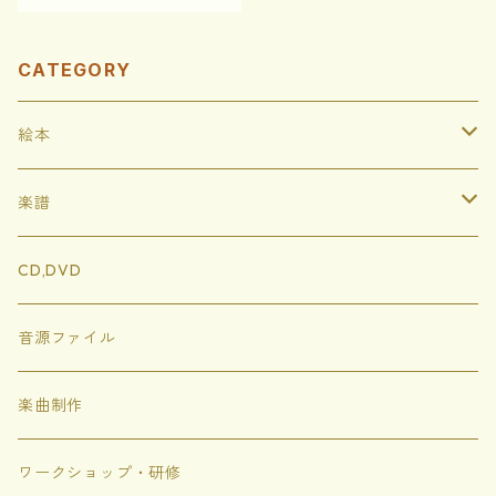
CATEGORY
絵本
ハードカバー
楽譜
ソフトカバー
イートンともりのどうぶつたち
CD,DVD
ぬりえ
にじいろめがね
音源ファイル
トゲトゲのシャボン
楽曲制作
にじいろちきゅうがっこう
ワークショップ・研修