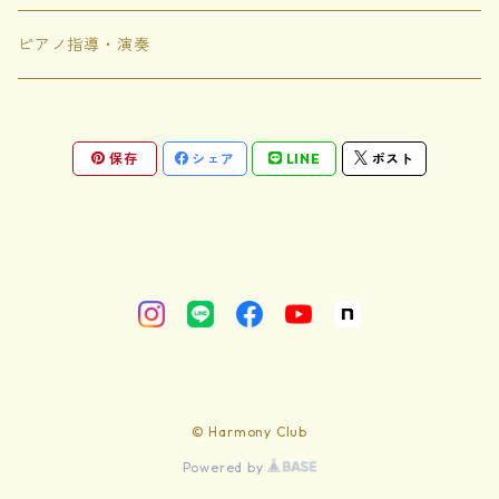
ありがありがとう
ピアノ指導・演奏
これな〜んだ
保存
シェア
LINE
ポスト
その他
サカサナマズのマーズ
ハーモニードリームランド
ハーモニーえんのいちにち
© Harmony Club
ミルキーウェイ
Powered by