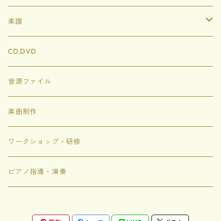
ハードカバー
楽譜
ソフトカバー
イートンともりのどうぶつたち
CD,DVD
ぬりえ
にじいろめがね
音源ファイル
トゲトゲのシャボン
楽曲制作
にじいろちきゅうがっこう
ワークショップ・研修
ありがありがとう
ピアノ指導・演奏
これな〜んだ