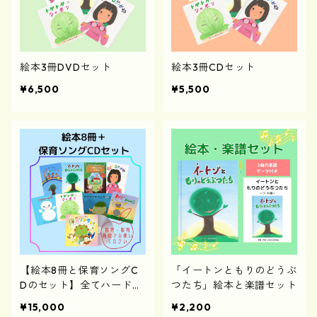
絵本3冊DVDセット
絵本3冊CDセット
¥6,500
¥5,500
【絵本8冊と保育ソングC
「イートンともりのどうぶ
Dのセット】全てハードカ
つたち」絵本と楽譜セット
バー絵本です
¥15,000
¥2,200