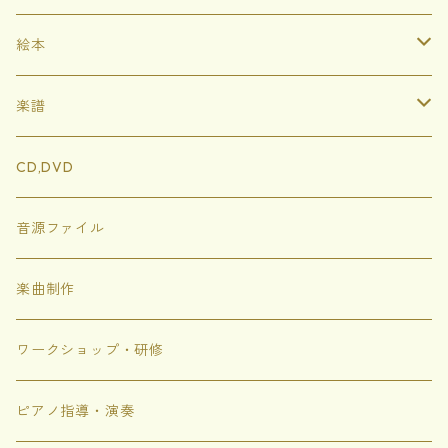
絵本
ハードカバー
楽譜
ソフトカバー
イートンともりのどうぶつたち
CD,DVD
ぬりえ
にじいろめがね
音源ファイル
トゲトゲのシャボン
楽曲制作
にじいろちきゅうがっこう
ワークショップ・研修
ありがありがとう
ピアノ指導・演奏