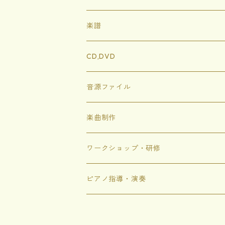
ハードカバー
楽譜
ソフトカバー
イートンともりのどうぶつたち
CD,DVD
ぬりえ
にじいろめがね
音源ファイル
トゲトゲのシャボン
楽曲制作
にじいろちきゅうがっこう
ワークショップ・研修
ありがありがとう
ピアノ指導・演奏
これな〜んだ