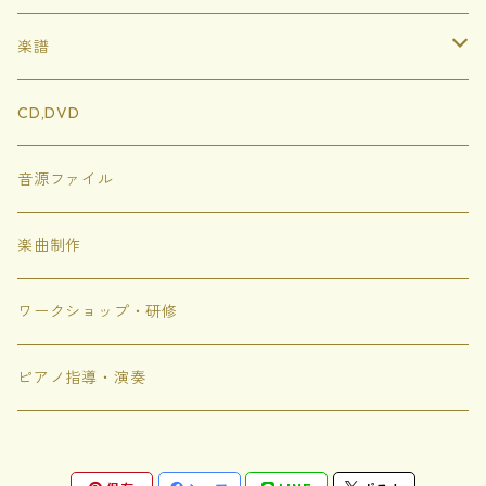
ハードカバー
楽譜
ソフトカバー
イートンともりのどうぶつたち
CD,DVD
ぬりえ
にじいろめがね
音源ファイル
トゲトゲのシャボン
楽曲制作
にじいろちきゅうがっこう
ワークショップ・研修
ありがありがとう
ピアノ指導・演奏
これな〜んだ